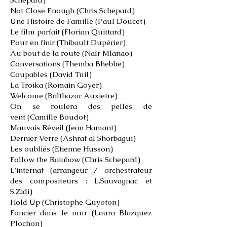
Not Close Enough
(Chris Schepard)
Une Histoire de Famille
(Paul Doucet)
Le film parfait
(Florian Quittard)
Pour en finir
(Thibault Dupérier)
Au bout de la route
(Naïr Mlanao)
Conversations
(Themba Bhebhe)
Coupables
(David Tuil)
La Troika
(Romain Goyer)
Welcome
(Balthazar Auxietre)
On se roulera des pelles de
vent
(Camille Boudot)
Mauvais Réveil
(Jean Hamant)
Dernier Verre
(Ashraf al Shorbagui)
Les oubliés (Etienne Husson)
Follow the Rainbow (Chris Schepard)
L'internat (arrangeur / orchestrateur
des compositeurs : L.Sauvagnac et
S.Zidi)
Hold Up (Christophe Guyoton)
Foncier dans le mur (Laura Blazquez
Plochon)