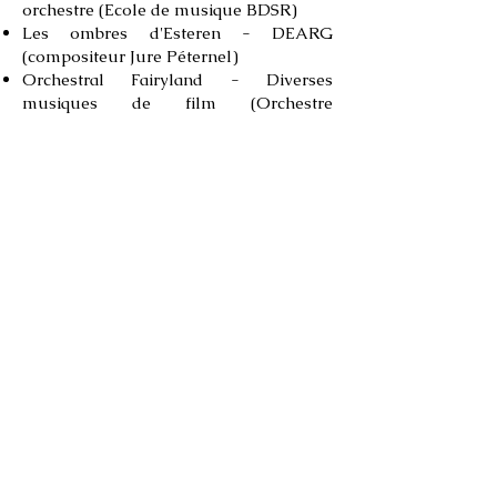
orchestre (Ecole de musique BDSR)
Les ombres d'Esteren - DEARG
(compositeur Jure Péternel)
Orchestral Fairyland - Diverses
musiques de film (Orchestre
Symphonique de Saint Priest)
L'exposition Universelle de Shangaï
(Compositeur Christophe Héral)
Série l'internat (compositeurs : Laurent
Sauvagnac, Stéphane Zidi)
Direction d'orchestre
Postes titulaires
Orchestre de Fourvière (depuis
2012)
Orchestre d'Harmonie de l'INSA
(depuis 2018)
Union musicale de Châtillon sur
Chalaronne (depuis 2018)
Directeur musical du stage