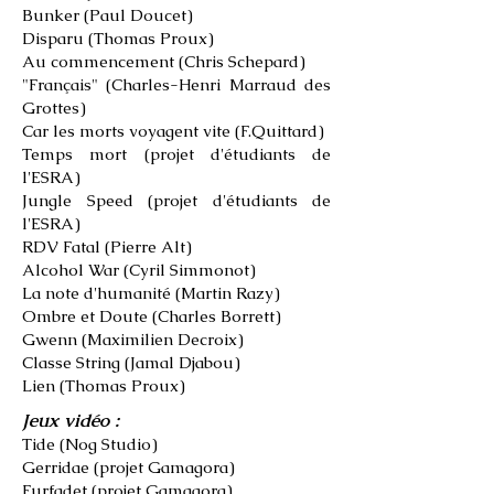
Bunker (Paul Doucet)
Disparu (Thomas Proux)
Au commencement (Chris Schepard)
"Français" (Charles-Henri Marraud des
Grottes)
Car les morts voyagent vite (F.Quittard)
Temps mort (projet d'étudiants de
l'ESRA)
Jungle Speed (projet d'étudiants de
l'ESRA)
RDV Fatal (Pierre Alt)
Alcohol War (Cyril Simmonot)
La note d'humanité (Martin Razy)
Ombre et Doute (Charles Borrett)
Gwenn (Maximilien Decroix)
Classe String (Jamal Djabou)
Lien (Thomas Proux)
Jeux vidéo :
Tide
(Nog Studio)
Gerridae
(projet Gamagora)
Furfadet
(projet Gamagora)